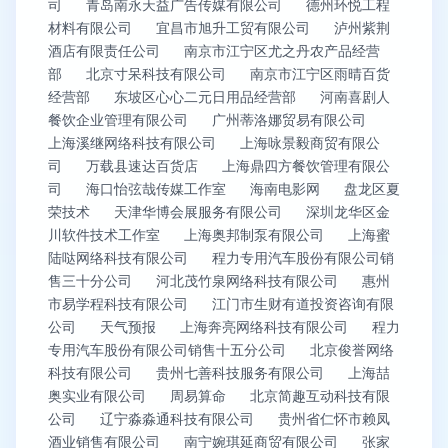
司
青岛南永天益广告传媒有限公司
德州环悦工程
材料有限公司
宜昌市旭升工贸有限公司
泸州紫荆
酒店有限责任公司
南京市江宁区尤之丹农产品经营
部
北京寸呆科技有限公司
南京市江宁区雨晴百货
经营部
东坡区心心二元日用品经营部
河南喜剧人
餐饮企业管理有限公司
广州蒂洛娜贸易有限公司
上海溪继网络科技有限公司
上海咏景毅商贸有限公
司
万载县速达百货店
上海鼎四方餐饮管理有限公
司
海口怡弦哉传媒工作室
海南电影网
盘龙区夏
荣技术
天津华博会展服务有限公司
深圳龙华区金
川软件技术工作室
上海奥邦制泵有限公司
上海蜜
陆哒网络科技有限公司
程力专用汽车股份有限公司销
售三十分公司
河北茂竹泉网络科技有限公司
惠州
市易学程科技有限公司
江门市生财有道投资咨询有限
公司
天气预报
上海奔亮网络科技有限公司
程力
专用汽车股份有限公司销售十五分公司
北京俊誉网络
科技有限公司
贵州七善科技服务有限公司
上海喆
奥实业有限公司
周易算命
北京简趣互动科技有限
公司
辽宁淼淼通科技有限公司
贵州省仁怀市赖凤
酒业销售有限公司
南宁婉琪延商贸有限公司
张家