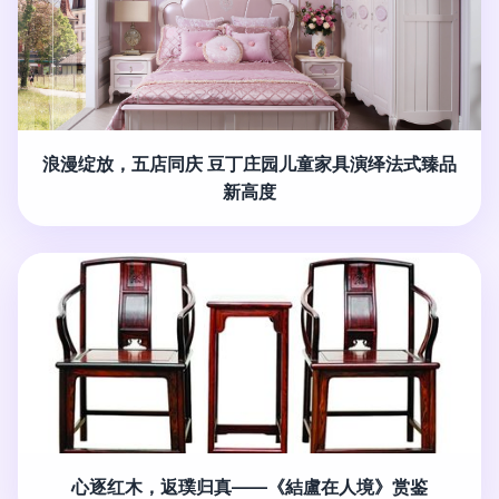
浪漫绽放，五店同庆 豆丁庄园儿童家具演绎法式臻品
新高度
心逐红木，返璞归真——《結盧在人境》赏鉴