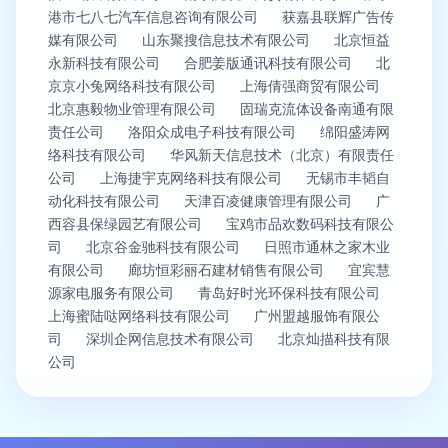
港市七八七汽车信息咨询有限公司
获嘉县联辉广告传
媒有限公司
山东聚搜信息技术有限公司
北京恒益
永新科技有限公司
合肥姜版通讯科技有限公司
北
京京小兔网络科技有限公司
上海倩强商贸有限公司
北京惠毅物业管理有限公司
固瑞克流体设备南通有限
责任公司
洛阳众成电子科技有限公司
绵阳盛涛网
络科技有限公司
华风新天信息技术（北京）有限责任
公司
上海捷宇克网络科技有限公司
无锡市丰韬自
动化科技有限公司
天津百凌健康管理有限公司
广
西容县保绿园艺有限公司
宝鸡市品欢数码科技有限公
司
北京谷金驰科技有限公司
日照市通林之家木业
有限公司
廊坊恒彩丽石建材销售有限公司
宜宾慧
源家电服务有限公司
青岛好时光环保科技有限公司
上海蜜陆哒网络科技有限公司
广州盟越服饰有限公
司
深圳企网信息技术有限公司
北京灿描科技有限
公司